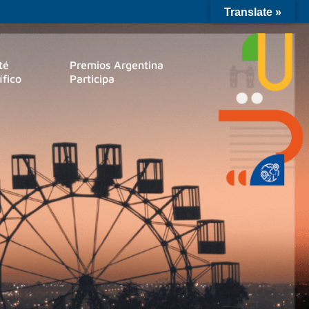
Translate »
té
Premios Argentina
ífico
Participa