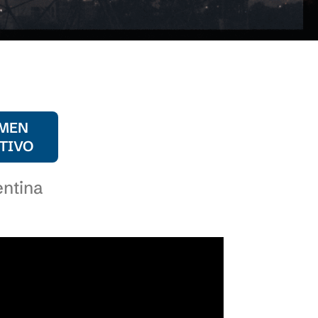
MEN
TIVO
entina